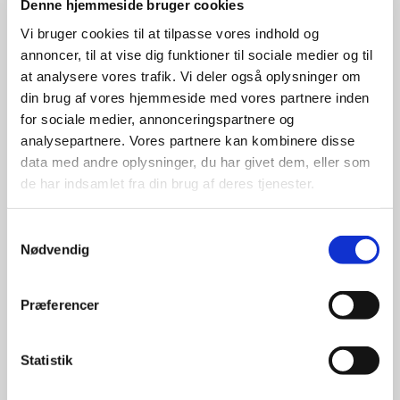
Denne hjemmeside bruger cookies
Samme sted. Samme rytme.
Vi bruger cookies til at tilpasse vores indhold og
annoncer, til at vise dig funktioner til sociale medier og til
at analysere vores trafik. Vi deler også oplysninger om
din brug af vores hjemmeside med vores partnere inden
Dåb
for sociale medier, annonceringspartnere og
Et lille liv - et stort ja!
analysepartnere. Vores partnere kan kombinere disse
Vi hjælper jer trygt gennem dagen.
data med andre oplysninger, du har givet dem, eller som
de har indsamlet fra din brug af deres tjenester.
Samtykkevalg
Nødvendig
Konfirmation
Undervisning, fællesskab og
Præferencer
mod til at tænke selv.
Plads til både tvivl og tro.
Statistik