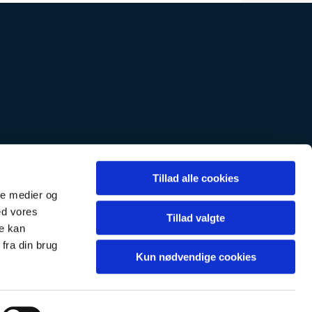
k tlf. 36700205-2
Tillad alle cookies
tlf. 36700205-1
ale medier og
ed vores
Tillad valgte
re kan
fra din brug
Kun nødvendige cookies