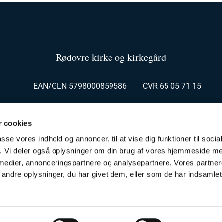
Rødovre kirke og kirkegård
EAN/GLN 5798000859586 CVR 65 05 71 15
dskontor Rødovrevej 116, 2610 Rødovre kg@roedovrekirke.d
 cookies
ontor Kirkesvinget 3, 2610 Rødovre roedovre.sogn@km.dk 
passe vores indhold og annoncer, til at vise dig funktioner til soci
fik. Vi deler også oplysninger om din brug af vores hjemmeside m
 medier, annonceringspartnere og analysepartnere. Vores partne
ndre oplysninger, du har givet dem, eller som de har indsamlet 
Privatlivspolitik
Log på ChurchDesk