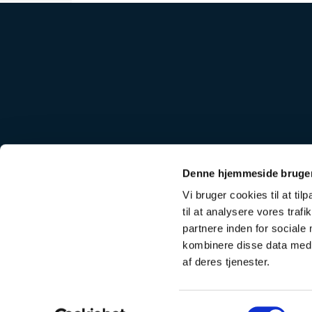
Rødovre kirkegår
Denne hjemmeside bruger
Rødovre kirkek
Vi bruger cookies til at til
til at analysere vores tra
partnere inden for sociale
kombinere disse data med a
af deres tjenester.
Samtykkevalg