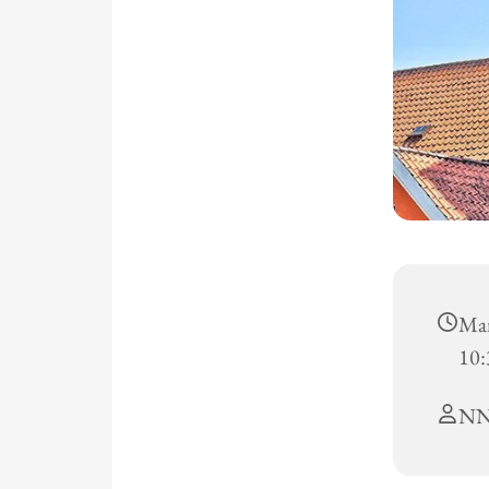
Man
10:
N