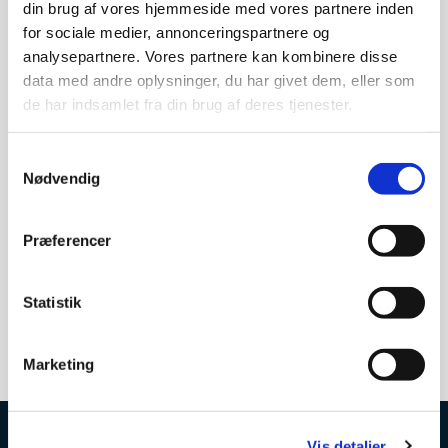
din brug af vores hjemmeside med vores partnere inden
for sociale medier, annonceringspartnere og
analysepartnere. Vores partnere kan kombinere disse
data med andre oplysninger, du har givet dem, eller som
de har indsamlet fra din brug af deres tjenester.
Fredag 11. april 2031, kl. 10:30
Samtykkevalg
Nødvendig
NN
Præferencer
Offentlig gudstjeneste i Rødovre kirke kl. 10.30. Langfredag
Statistik
Marketing
Vis detaljer