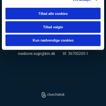
Rødovre kirke og kirkegård
Tillad alle cookies
EAN/GLN 5798000859586 CVR 65 05 71 15
Tillad valgte
Rødovre kirkegårdskontor Rødovrevej 116, 2610
Rødovre kg@roedovrekirke.dk tlf. 36700205-2
Kun nødvendige cookies
Rødovre kirkekontor Kirkesvinget 3, 2610 Rødovre
roedovre.sogn@km.dk tlf. 36700205-1
Privatlivspolitik
Log på ChurchDesk