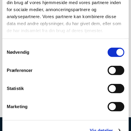
din brug af vores hjemmeside med vores partnere inden
for sociale medier, annonceringspartnere og
analysepartnere. Vores partnere kan kombinere disse
data med andre oplysninger, du har givet dem, eller som
de har indsamlet fra din brug af deres tjenester.
Fredag 15. april 2033, kl. 10:30
Samtykkevalg
Nødvendig
NN
Præferencer
Offentlig gudstjeneste i Rødovre kirke kl. 10.30. Langfredag
Statistik
Marketing
Vis detaljer