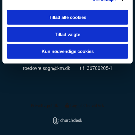
Rødovre kirke og kirkegård
Tillad alle cookies
EAN/GLN 5798000859586 CVR 65 05 71 15
Tillad valgte
Rødovre kirkegårdskontor Rødovrevej 116, 2610
Rødovre kg@roedovrekirke.dk tlf. 36700205-2
Kun nødvendige cookies
Rødovre kirkekontor Kirkesvinget 3, 2610 Rødovre
roedovre.sogn@km.dk tlf. 36700205-1
Privatlivspolitik
Log på ChurchDesk