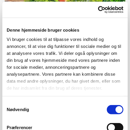
Denne hjemmeside bruger cookies
Vi bruger cookies til at tilpasse vores indhold og
Søndag 26. december 2027, kl. 10:30
annoncer, til at vise dig funktioner til sociale medier og til
at analysere vores trafik. Vi deler også oplysninger om
Kirke, Kirkesvinget 2, 2610 Rødovre
din brug af vores hjemmeside med vores partnere inden
for sociale medier, annonceringspartnere og
NN
analysepartnere. Vores partnere kan kombinere disse
data med andre oplysninger, du har givet dem, eller som
de har indsamlet fra din brug af deres tjenester.
Offentlig gudstjeneste i Rødovre kirke søndag kl. 10.30
Samtykkevalg
Nødvendig
Præferencer