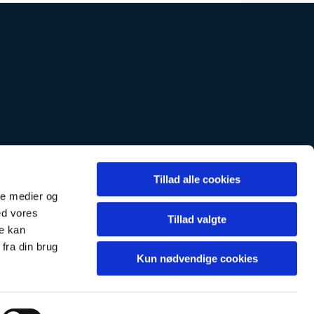
k tlf. 36700205-2
Tillad alle cookies
tlf. 36700205-1
ale medier og
ed vores
Tillad valgte
re kan
fra din brug
Kun nødvendige cookies