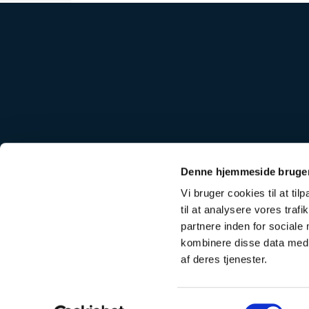
Rødovre kirkegår
Denne hjemmeside bruger
Rødovre kirkek
Vi bruger cookies til at til
til at analysere vores tra
partnere inden for sociale
kombinere disse data med a
af deres tjenester.
Samtykkevalg