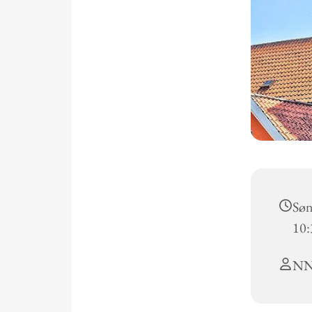
Søn
10:
N