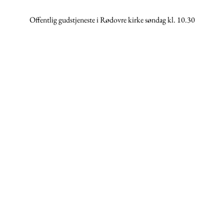
Offentlig gudstjeneste i Rødovre kirke søndag kl. 10.30