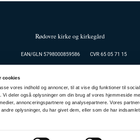
Rødovre kirke og kirkegård
EAN/GLN 5798000859586 CVR 65 05 71 15
dskontor Rødovrevej 116, 2610 Rødovre kg@roedovrekirke.d
 cookies
ontor Kirkesvinget 3, 2610 Rødovre roedovre.sogn@km.dk 
passe vores indhold og annoncer, til at vise dig funktioner til soci
fik. Vi deler også oplysninger om din brug af vores hjemmeside m
 medier, annonceringspartnere og analysepartnere. Vores partne
ndre oplysninger, du har givet dem, eller som de har indsamlet 
Privatlivspolitik
Log på ChurchDesk