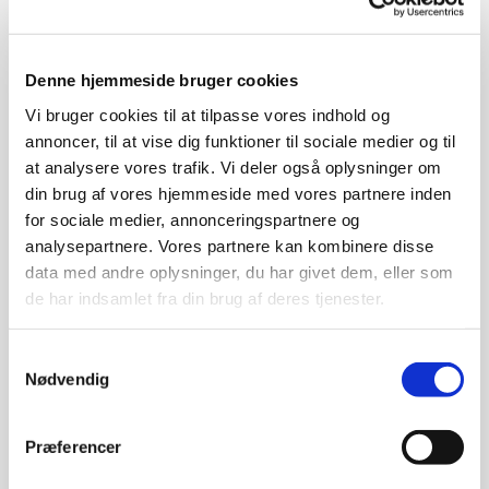
Denne hjemmeside bruger cookies
Vi bruger cookies til at tilpasse vores indhold og
annoncer, til at vise dig funktioner til sociale medier og til
Søndag 27. juni 2027, kl. 10:30
at analysere vores trafik. Vi deler også oplysninger om
din brug af vores hjemmeside med vores partnere inden
for sociale medier, annonceringspartnere og
analysepartnere. Vores partnere kan kombinere disse
For at blive barnedøbt i Rødovre kirke skal:
data med andre oplysninger, du har givet dem, eller som
de har indsamlet fra din brug af deres tjenester.
barnet være født og have fået sit cpr-nummer og
begge forældre(myndige) være enige om barnets navn,
Samtykkevalg
og at barnet skal døbes.
Nødvendig
Derudover skal:
Præferencer
mindst én af barnets forældre bo i Rødovre
sogn.
Se Rødovre sogn her.
eller