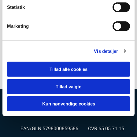
have en tilknytning til Rødovre sogn f.eks.
Statistik
én af barnets forældre skal være døbt i Rødovre
kirke, eller
Marketing
være konfirmeret i Rødovre kirke, eller
tidl. boet i Rødovre sogn
Kontakt venligst Rødovre kirkekontor, roedovre.sogn@km.dk
Vis detaljer
eller tlf 36700205-1, hvis I ønsker barnedåb i Rødovre kirke.
Tillad alle cookies
Tillad valgte
Kun nødvendige cookies
Rødovre kirke og kirkegård
EAN/GLN 5798000859586 CVR 65 05 71 15