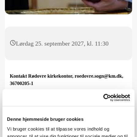
Lørdag 25. september 2027, kl. 11:30
Kontakt Rødovre kirkekontor, roedovre.sogn@km.dk,
36700205-1
For at få aftale om barnedåb i Rødovre kirke skal:
barnet være født og have fået sit cpr-nummer og
begge forældre være enige om, at barnet skal
Denne hjemmeside bruger cookies
døbes (hvis der er fælles forældremyndighed)
Vi bruger cookies til at tilpasse vores indhold og
Derudover skal:
annoncer, til at vise dig funktioner til sociale medier og til