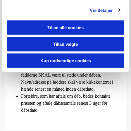
så skal
barnet være navngivet
inden der laves aftale
Vis detaljer
om dåb.
Det mest almindelige i folkekirken er, at man bliver
døbt som barn. Men man kan sagtens blive døbt som
Tillad alle cookies
voksen eller fx. forud for konfirmation. Dåb af
voksen/ung kan aftales med en af Rødovre kirkes
Tillad valgte
præster eller kirkekontoret.
Ved barnedåb skal der udvælges 2-5 faddere. Som
Kun nødvendige cookies
regel bærer én af fadderne dåbsbarnet (gudfar/-mor).
Fadderne skal være døbt og min. 14 år. Mindst to af
fadderne SKAL være til stede under dåben.
Navn/adresse på faddere skal være kirkekontoret i
hænde senest en måned inden dåbsdato.
Forældre, som har aftale om dåb, bedes kontakte
præsten og aftale dåbssamtale senest 3 uger før
dåbsdato.