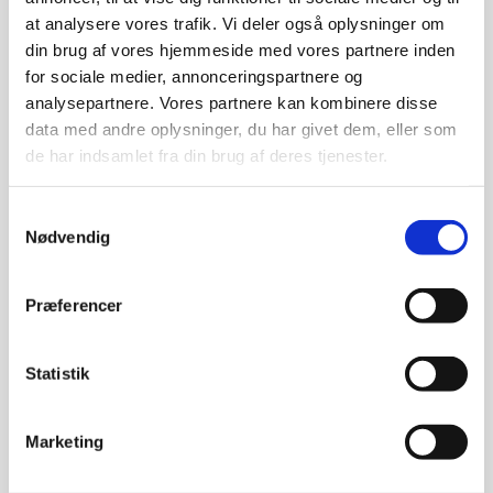
at analysere vores trafik. Vi deler også oplysninger om
mindst én af barnets forældre bo i Rødovre
din brug af vores hjemmeside med vores partnere inden
sogn.
Se Rødovre sogn her.
eller
for sociale medier, annonceringspartnere og
have en tilknytning til Rødovre sogn f.eks.
analysepartnere. Vores partnere kan kombinere disse
data med andre oplysninger, du har givet dem, eller som
én af barnets forældre skal være døbt i
de har indsamlet fra din brug af deres tjenester.
Rødovre kirke, eller
være konfirmeret i Rødovre kirke, eller
tidl. boet i Rødovre sogn
Samtykkevalg
Nødvendig
Godt at vide:
En dåbsfamilie /-følge kan invitere op til 50
Præferencer
dåbsgæster i Rødovre kirke.
Dåb om søndagen kl. 10.30 foregår under den
Statistik
offentlige gudstjeneste.
Ved øvrige dåb, f.eks. om lørdagen, afholdes op til to
dåb med hver sit følge i samme handling.
Marketing
Fødsels- og dåbsattest afleveres efter dåb. Er der
behov for pas eller sundhedskort til barnet inden dåb,