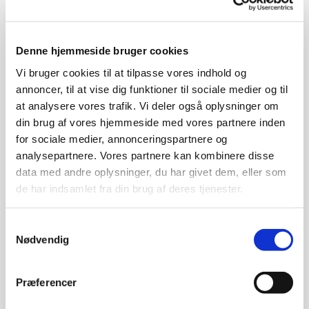
Denne hjemmeside bruger cookies
Vi bruger cookies til at tilpasse vores indhold og
annoncer, til at vise dig funktioner til sociale medier og til
Søndag 12. september 2027, kl. 10:30
at analysere vores trafik. Vi deler også oplysninger om
din brug af vores hjemmeside med vores partnere inden
for sociale medier, annonceringspartnere og
analysepartnere. Vores partnere kan kombinere disse
For at blive barnedøbt i Rødovre kirke skal:
data med andre oplysninger, du har givet dem, eller som
de har indsamlet fra din brug af deres tjenester.
barnet være født og have fået sit cpr-nummer og
begge forældre(myndige) være enige om barnets navn,
Samtykkevalg
og at barnet skal døbes.
Nødvendig
Derudover skal:
Præferencer
mindst én af barnets forældre bo i Rødovre
sogn.
Se Rødovre sogn her.
eller