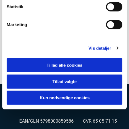
have en tilknytning til Rødovre sogn f.eks.
Statistik
én af barnets forældre skal være døbt i Rødovre
kirke, eller
Marketing
være konfirmeret i Rødovre kirke, eller
tidl. boet i Rødovre sogn
Kontakt venligst Rødovre kirkekontor, roedovre.sogn@km.dk
Vis detaljer
eller tlf 36700205-1, hvis I ønsker barnedåb i Rødovre kirke.
Tillad alle cookies
Tillad valgte
Kun nødvendige cookies
Rødovre kirke og kirkegård
EAN/GLN 5798000859586 CVR 65 05 71 15