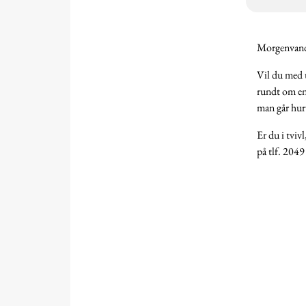
Morgenvan
Vil du med 
rundt om eng
man går hur
Er du i tvi
på tlf. 204