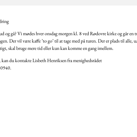
dring
ud og gå? Vi mødes hver onsdag morgen kl. 8 ved Rødovre kirke og går en 
en. Der vil være kaffe ’to go’ til at tage med på turen. Der er plads til alle, 
tigt, skal bruge mere tid eller kun kan komme en gang imellem.
vl, kan du kontakte Lisbeth Henriksen fra menighedsrådet
9 0940.