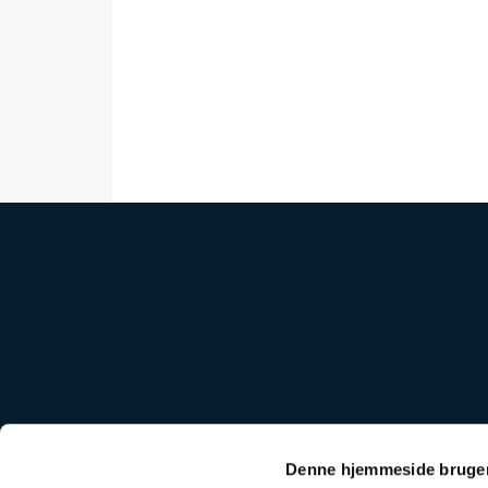
Rødovre kirkegår
Denne hjemmeside bruger
Rødovre kirkek