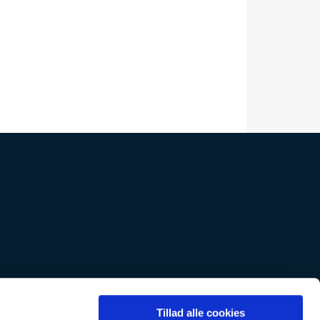
k tlf. 36700205-2
Tillad alle cookies
tlf. 36700205-1