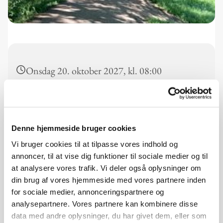
Onsdag 20. oktober 2027, kl. 08:00
Kirke, Kirkesvinget 2, 2610 Rødovre
Lisbeth Bøge Henriksen, 20 49 09 40,
Denne hjemmeside bruger cookies
lica25@privat.dk
Vi bruger cookies til at tilpasse vores indhold og
annoncer, til at vise dig funktioner til sociale medier og til
Gratis, ingen tilmelding
at analysere vores trafik. Vi deler også oplysninger om
din brug af vores hjemmeside med vores partnere inden
for sociale medier, annonceringspartnere og
analysepartnere. Vores partnere kan kombinere disse
data med andre oplysninger, du har givet dem, eller som
Morgenvandring